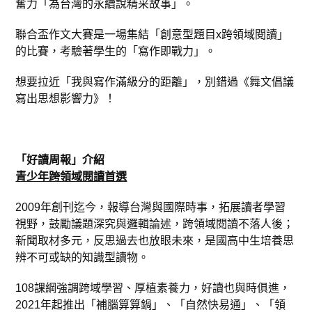
奮力「為台灣的永續說精采故事」。
聯合盃作文大賽是一場集結「創意型題目x跨領域閱讀」
的比賽，考驗著學生的「寫作即戰力」。
想要拉近「我與寫作滿級分的距離」，別錯過《舞文倡議
寫出思想影響力》！
「好讀周報」介紹
青少年跨領域閱讀首選
2009年創刊迄今，報導台灣與國際時事，拓展讀者學習
視野，鼓勵議題深究與邏輯論述，跨領域閱讀不落人後；
新聞取材多元，反思過去也放眼未來，是國高中生培養思
辨不可或缺的知識型讀物。
108課綱強調跨域學習、厚植素養力，好讀也與時俱進，
2021年起推出「補腦算算鍋」、「自然快易通」、「領