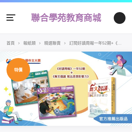
聯合學苑教育商城
首頁
報紙類
精選聯賣
訂閱好讀周報一年52期+《舞文倡議 寫出思想影響力》一本
特價