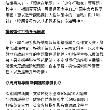
航說書人」、「讀家在地學」、「少年行動家」等專題，
其中，「補腦算算鍋」專欄選圖命中111年國中會考數學
用圖，更以數學觀點探討人性決策中的「自私」與「利
群」，呼應會考作文「多做多得」命題精神。
議題徵件打造多元展演
此外，聯合報系與好讀周報每年舉辦聯合盃作文大賽、樂
學盃議題徵文、好讀手繪報大賽、三國文創賽，以及中央
與地方政府合作的主題徵件活動等，打造學生多元展演舞
台。另外攜手聯合學苑網站，不定期舉行講座與直播課，
帶領大眾認識跨域閱讀、自主學習、適性探索與學習歷
程，以及最新升學考情。
◎周周有專題
新聞議題素養化◎
探索國際新聞，文章題材呼應SDGs與19大議題
加強跨域學習，數學自然專欄談生活與時事應用
打造英文實力，英文專欄搭配影音資源助攻學習