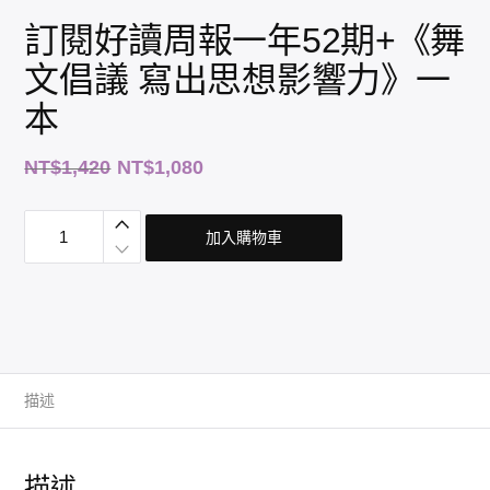
訂閱好讀周報一年52期+《舞
文倡議 寫出思想影響力》一
本
原
目
NT$
1,420
NT$
1,080
始
前
價
價
訂
格
格
閱
加入購物車
好
：
：
讀
N
N
周
報
T
T
一
$
$
年
1
1
5
2
,
,
期
4
0
+
《
描述
2
8
舞
0
0
文
倡
。
。
議
寫
描述