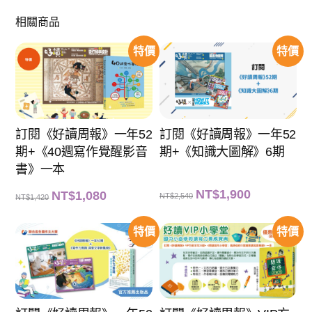
相關商品
特價
特價
訂閱《好讀周報》一年52
訂閱《好讀周報》一年52
期+《40週寫作覺醒影音
期+《知識大圖解》6期
書》一本
原
目
NT$
1,900
原
目
NT$
1,080
NT$
2,540
NT$
1,420
始
前
始
前
價
價
價
價
格
格
格
格
：
：
：
：
特價
特價
N
N
N
N
T
T
T
T
$
$
$
$
2
1
1
1
,
,
,
,
5
9
4
0
4
0
2
8
0
0
0
0
。
。
。
。