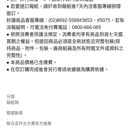
● 若要退訂報紙，請於收到報紙後7天內洽客服專線辦理
退訂。
好讀商品客服專線：(02)8692-5588#3653、#5075，若有
派報疑問，可電洽免付費電話：0800-666-085
● 依照消費者保護法規定，消費者均享有商品到貨七天鑑
賞期之權益。但退回商品必須是全新狀態且完整包裝(保
持商品、附件、包裝、廠商紙箱及所有附隨文件或資料之
完整性) 。
● 本商品價格已含運費。
● 在您訂購完成後會另行寄送收據做為購買依據。
分類:
報紙類
,
精選聯賣
,
聯合盃作文大賽官方推薦