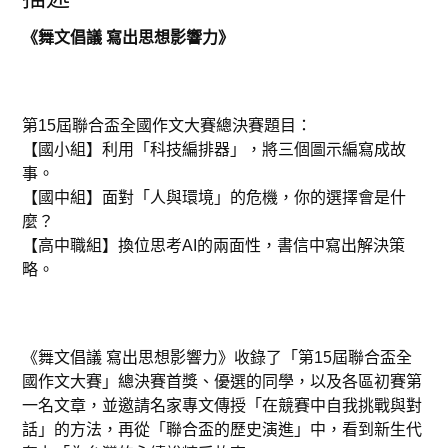
出
思
想
《舞文倡議
寫出思想影響力》
影
響
力
》
一
本
第15屆聯合盃全國作文大賽總決賽題目：
數
量
【國小組】利用「科技編排器」，將三個圖示編寫成故
事。
【國中組】面對「人與環境」的危機，你的選擇會是什
麼？
【高中職組】換位思考AI的兩面性，書信中寫出解決策
略。
《舞文倡議 寫出思想影響力》收錄了「第15屆聯合盃全
國作文大賽」總決賽首獎、優選的同學，以及各區初賽第
一名文章，並邀請名家專文傳授「在競賽中自我挑戰與對
話」的方法，再從「聯合盃的歷史演進」中，看到新生代