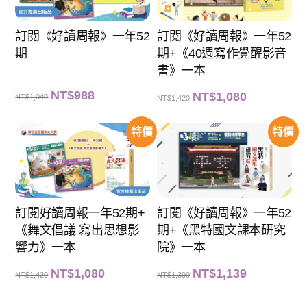
訂閱《好讀周報》一年52
訂閱《好讀周報》一年52
期
期+《40週寫作覺醒影音
書》一本
原
目
NT$
988
原
目
NT$
1,080
NT$
1,040
NT$
1,420
始
前
始
前
價
價
價
價
格
格
格
格
：
：
：
：
特價
特價
N
N
N
N
T
T
T
T
$
$
$
$
1
9
1
1
,
8
,
,
0
8
4
0
4
。
2
8
0
0
0
。
。
。
訂閱好讀周報一年52期+
訂閱《好讀周報》一年52
《舞文倡議 寫出思想影
期+《黑特國文課本研究
響力》一本
院》一本
原
目
原
目
NT$
1,080
NT$
1,139
NT$
1,420
NT$
1,390
始
前
始
前
價
價
價
價
格
格
格
格
：
：
：
：