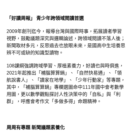
「好讀周報」 青少年跨領域閱讀首選
2009年創刊迄今，報導台灣與國際時事，拓展讀者學習
視野，鼓勵議題深究與邏輯論述，跨領域閱讀不落人後；
新聞取材多元，反思過去也放眼未來，是國高中生培養思
辨不可或缺的知識型讀物。
108課綱強調跨域學習、厚植素養力，好讀也與時俱進，
2021年起推出「補腦算算鍋」、「自然快易通」、「領
航說書人」、「讀家在地學」、「少年行動家」等專題，
其中，「補腦算算鍋」專欄選圖命中111年國中會考數學
用圖，更以數學觀點探討人性決策中的「自私」與「利
群」，呼應會考作文「多做多得」命題精神。
周周有專題 新聞議題素養化