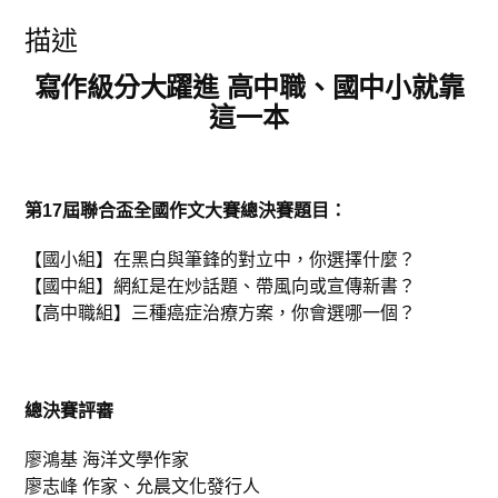
。
。
盃
作
描述
文
書
《
寫作級分大躍進 高中職、國中小就靠
寫
作
這一本
力
實
踐
探
索
文
第17屆聯合盃全國作文大賽總決賽題目：
字
新
風
【國小組】在黑白與筆鋒的對立中，你選擇什麼？
貌
》
【國中組】網紅是在炒話題、帶風向或宣傳新書？
一
本
【高中職組】三種癌症治療方案，你會選哪一個？
數
量
總決賽評審
廖鴻基 海洋文學作家
廖志峰 作家、允晨文化發行人