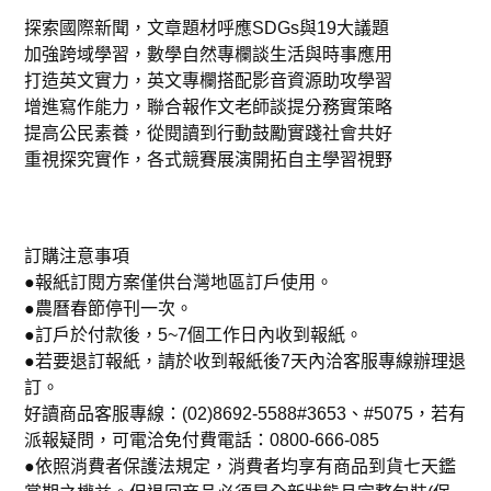
探索國際新聞，文章題材呼應SDGs與19大議題
加強跨域學習，數學自然專欄談生活與時事應用
打造英文實力，英文專欄搭配影音資源助攻學習
增進寫作能力，聯合報作文老師談提分務實策略
提高公民素養，從閱讀到行動鼓勵實踐社會共好
重視探究實作，各式競賽展演開拓自主學習視野
訂購注意事項
●報紙訂閱方案僅供台灣地區訂戶使用。
●農曆春節停刊一次。
●訂戶於付款後，5~7個工作日內收到報紙。
●若要退訂報紙，請於收到報紙後7天內洽客服專線辦理退
訂。
好讀商品客服專線：(02)8692-5588#3653、#5075，若有
派報疑問，可電洽免付費電話：0800-666-085
●依照消費者保護法規定，消費者均享有商品到貨七天鑑