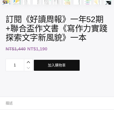
訂閱《好讀周報》一年52期
+聯合盃作文書《寫作力實踐
探索文字新風貌》一本
原
目
NT$
1,440
NT$
1,190
始
前
價
價
訂
格
格
閱
加入購物車
《
：
：
好
N
N
讀
周
T
T
報
$
$
》
1
1
一
年
,
,
5
4
1
2
期
描述
4
9
+
0
0
聯
合