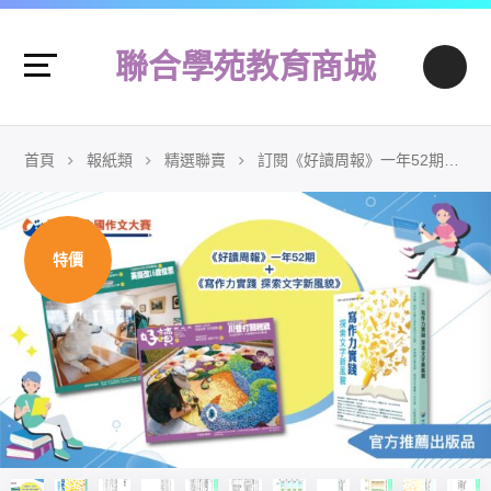
聯合學苑教育商城
首頁
報紙類
精選聯賣
訂閱《好讀周報》一年52期+聯合盃作文書《寫作力實踐 探索文字新風貌》一本
特價