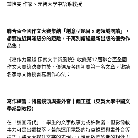
鍾怡雯 作家、元智大學中語系教授
聯合盃全國作文大賽集結「創意型題目ｘ跨領域閱讀」，
想要拉近與滿級分的距離，千萬別錯過最新出版的優秀作
品集！
《寫作力實踐 探索文字新風貌》收錄第17屆聯合盃全國
作文大賽總決賽首獎、優選及各區初賽第一名文章。邀請
名家專文傳授書寫創作心法：
寫作練習：特寫鏡頭與畫外音｜鍾正道（東吳大學中國文
學系副教授）
在「讀圖時代」，學生的文字敘事力或許較弱，但影像敘
事力可是出類拔萃。若能運用電影的特寫鏡頭與畫外音等
技巧，將大大提升文字的表現力，進而啟發讀者的想像與