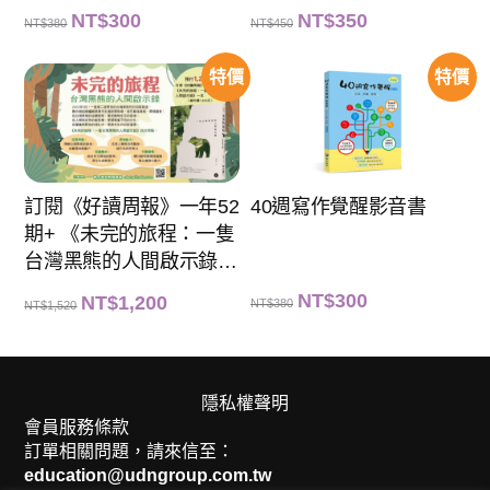
原
目
原
目
NT$
300
NT$
350
NT$
380
NT$
450
始
前
始
前
價
價
價
價
格
格
格
格
：
：
：
：
特價
特價
N
N
N
N
T
T
T
T
$
$
$
$
3
3
4
3
8
0
5
5
0
0
0
0
。
。
。
。
訂閱《好讀周報》一年52
40週寫作覺醒影音書
期+ 《未完的旅程：一隻
台灣黑熊的人間啟示錄》
一本
原
目
NT$
300
原
目
NT$
1,200
NT$
380
NT$
1,520
始
前
始
前
價
價
價
價
格
格
格
格
：
：
：
：
N
N
N
N
T
T
T
T
$
$
$
$
隱私權聲明
3
3
1
1
8
0
會員服務條款
,
,
0
0
5
2
訂單相關問題，請來信至：
。
。
2
0
0
0
education@udngroup.com.tw
。
。